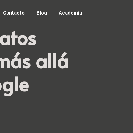
Contacto
Blog
Academia
atos
 más allá
ogle